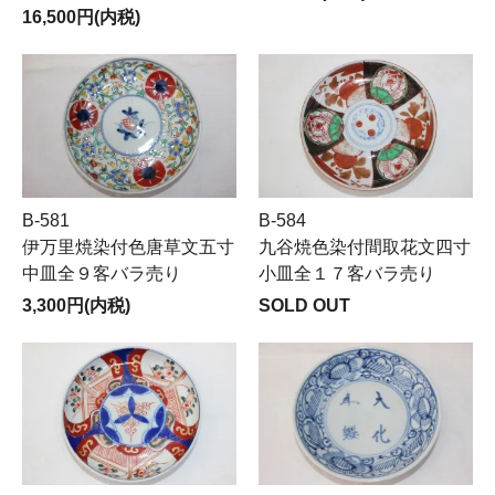
16,500円(内税)
B-581
B-584
伊万里焼染付色唐草文五寸
九谷焼色染付間取花文四寸
中皿全９客バラ売り
小皿全１７客バラ売り
3,300円(内税)
SOLD OUT