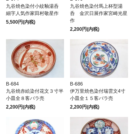
九谷焼色染付小紋釉湯呑
九谷焼色染付馬上杯型湯
細字人気作家田村敬星作
呑 金沢日展作家宮崎光星
作
5,500円(内税)
2,200円(内税)
B-684
B-686
九谷焼赤絵染付花文３寸半
伊万里焼色染付瑞雲文4寸
小皿全８客バラ売
小皿全１５客バラ売
2,200円(内税)
2,200円(内税)