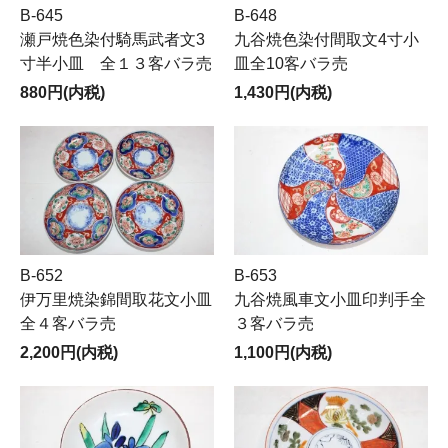
B-645
B-648
瀬戸焼色染付騎馬武者文3
九谷焼色染付間取文4寸小
寸半小皿 全１３客バラ売
皿全10客バラ売
880円(内税)
1,430円(内税)
B-652
B-653
伊万里焼染錦間取花文小皿
九谷焼風車文小皿印判手全
全４客バラ売
３客バラ売
2,200円(内税)
1,100円(内税)