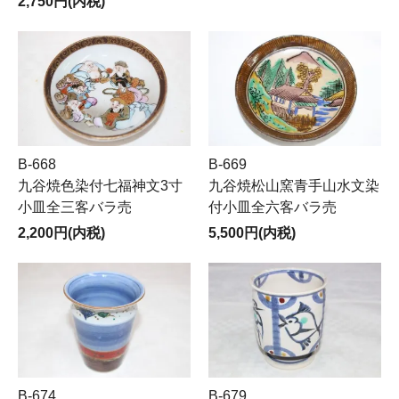
2,750円(内税)
B-668
B-669
九谷焼色染付七福神文3寸
九谷焼松山窯青手山水文染
小皿全三客バラ売
付小皿全六客バラ売
2,200円(内税)
5,500円(内税)
B-674
B-679