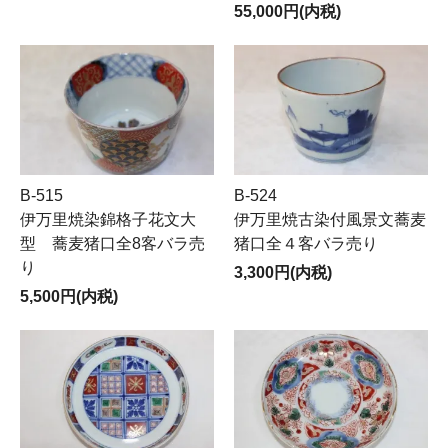
55,000円(内税)
B-515
B-524
伊万里焼染錦格子花文大
伊万里焼古染付風景文蕎麦
型 蕎麦猪口全8客バラ売
猪口全４客バラ売り
り
3,300円(内税)
5,500円(内税)