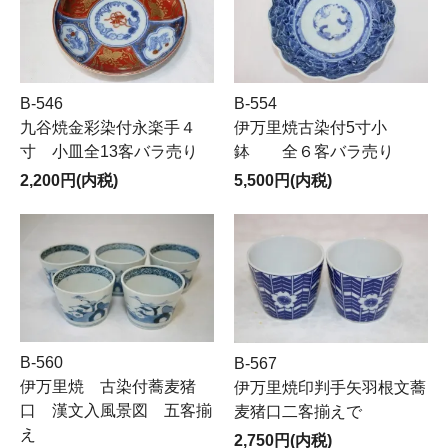
B-546
B-554
九谷焼金彩染付永楽手４
伊万里焼古染付5寸小
寸 小皿全13客バラ売り
鉢 全６客バラ売り
2,200円(内税)
5,500円(内税)
B-560
B-567
伊万里焼 古染付蕎麦猪
伊万里焼印判手矢羽根文蕎
口 漢文入風景図 五客揃
麦猪口二客揃えで
え
2,750円(内税)