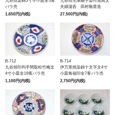
九谷焼染錦3寸半小皿全5客
九谷焼毛筆細字染付花鳥文
バラ売
夫婦湯呑 田村敬星造
1,650円(内税)
27,500円(内税)
B-712
B-714
九谷焼印判手間取松竹梅文
伊万里焼染錦十文字文4寸
4寸小皿全19客バラ売
小皿角福印全7客バラ売
1,100円(内税)
2,750円(内税)