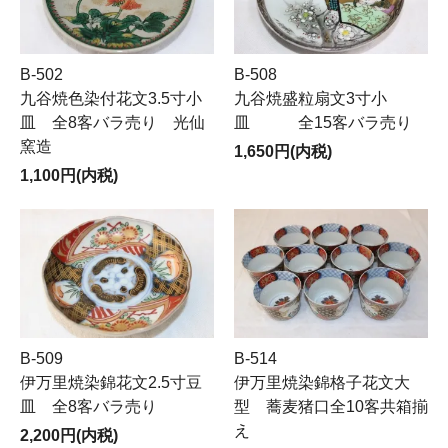
B-502
B-508
九谷焼色染付花文3.5寸小
九谷焼盛粒扇文3寸小
皿 全8客バラ売り 光仙
皿 全15客バラ売り
窯造
1,650円(内税)
1,100円(内税)
B-509
B-514
伊万里焼染錦花文2.5寸豆
伊万里焼染錦格子花文大
皿 全8客バラ売り
型 蕎麦猪口全10客共箱揃
え
2,200円(内税)