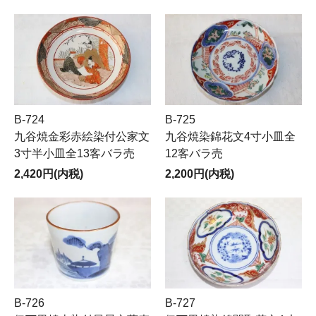
B-724
B-725
九谷焼金彩赤絵染付公家文
九谷焼染錦花文4寸小皿全
3寸半小皿全13客バラ売
12客バラ売
2,420円(内税)
2,200円(内税)
B-726
B-727