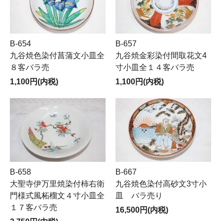
B-654
B-657
九谷焼色染付菖蒲文小皿全
九谷焼金彩染付間取花文4
８客バラ売
寸小皿全１４客バラ売
1,100円(内税)
1,100円(内税)
B-658
B-667
大聖寺伊万里焼染付柿右衛
九谷焼色染付高砂文3寸小
門様式風柘榴文４寸小皿全
皿 バラ売り
１７客バラ売
16,500円(内税)