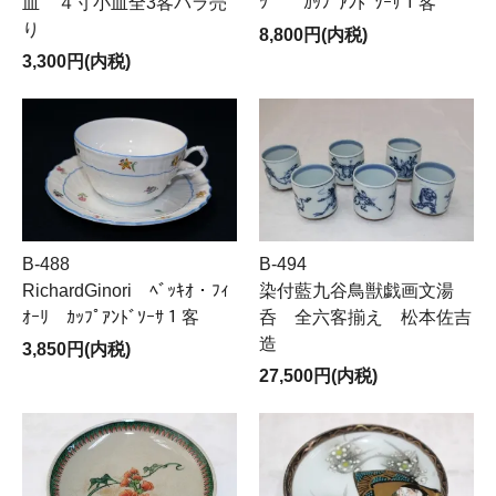
皿 ４寸小皿全3客バラ売
ﾂ ｶｯﾌﾟｱﾝﾄﾞｿｰｻ１客
り
8,800円(内税)
3,300円(内税)
B-488
B-494
RichardGinori ﾍﾞｯｷｵ・ﾌｨ
染付藍九谷鳥獣戯画文湯
ｵｰﾘ ｶｯﾌﾟｱﾝﾄﾞｿｰｻ１客
呑 全六客揃え 松本佐吉
造
3,850円(内税)
27,500円(内税)