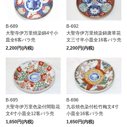
B-689
B-692
大聖寺伊万里焼染錦4寸小
大聖寺伊万里焼染錦唐草花
皿全6客バラ売
文三寸半小皿全16客バラ売
2,200円(内税)
2,200円(内税)
B-695
B-696
大聖寺伊万里色染付間取花
九谷焼色染付松竹梅文4寸
文4寸小皿全12客バラ売
小皿全16客バラ売
1,650円(内税)
1,650円(内税)