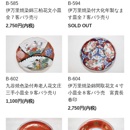
B-585
B-594
伊万里焼染錦三柏花文小皿
伊万里焼染付大化年製なま
全７客バラ売り
す皿全７客バラ売り
2,750円(内税)
SOLD OUT
B-602
B-604
九谷焼色染付寿老人花文庄
伊万里焼染錦間取花文４寸
三手小皿全９客バラ売り
小皿全８客バラ売 富貴長
春印
1,100円(内税)
2,750円(内税)