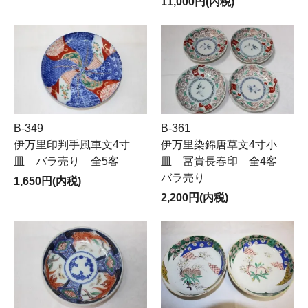
11,000円(内税)
B-349
B-361
伊万里印判手風車文4寸
伊万里染錦唐草文4寸小
皿 バラ売り 全5客
皿 冨貴長春印 全4客
バラ売り
1,650円(内税)
2,200円(内税)