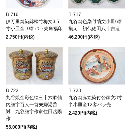
B-716
B-717
伊万里焼染錦松竹梅文3.5
九谷焼色染付菊文小皿6客
寸小皿全10客バラ売角福印
揃え 初代徳田八十吉造
2,750円(内税)
46,200円(内税)
B-722
B-723
九谷焼金彩色絵三十六歌仙
九谷焼赤絵染付公家文3寸
内細字百人一首夫婦湯呑
半小皿全12客バラ売
対 九谷細字作家住田岳陽
2,420円(内税)
作
55,000円(内税)