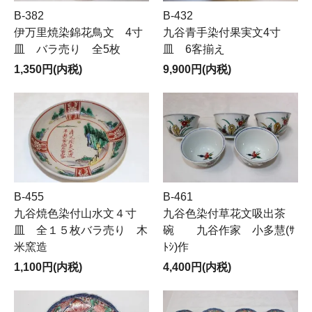
B-382
B-432
伊万里焼染錦花鳥文 4寸
九谷青手染付果実文4寸
皿 バラ売り 全5枚
皿 6客揃え
1,350円(内税)
9,900円(内税)
B-455
B-461
九谷焼色染付山水文４寸
九谷色染付草花文吸出茶
皿 全１５枚バラ売り 木
碗 九谷作家 小多慧(ｻ
米窯造
ﾄｼ)作
1,100円(内税)
4,400円(内税)