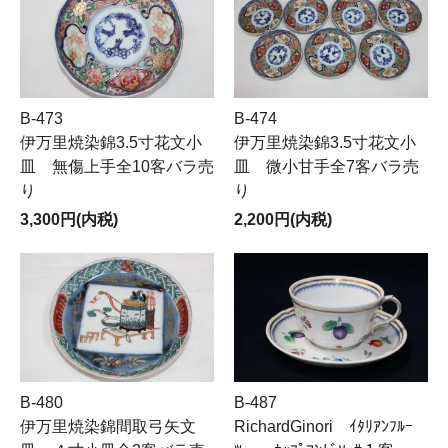
B-473
B-474
伊万里焼染錦3.5寸花文小
伊万里焼染錦3.5寸花文小
皿 無傷上手全10客バラ売
皿 微小甘手全7客バラ売
り
り
3,300円(内税)
2,200円(内税)
B-480
B-487
伊万里焼染錦間取弓矢文
RichardGinori ｲﾀﾘｱﾝﾌﾙｰ