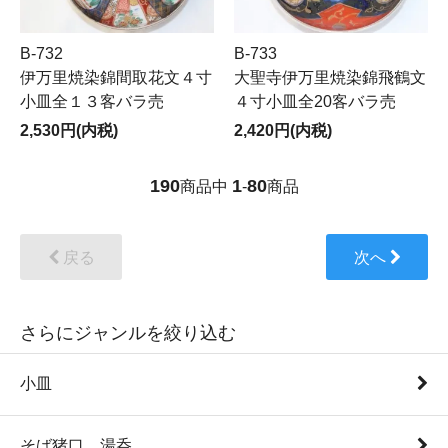
B-732
B-733
伊万里焼染錦間取花文４寸
大聖寺伊万里焼染錦飛鶴文
小皿全１３客バラ売
４寸小皿全20客バラ売
2,530円(内税)
2,420円(内税)
190
1
80
商品中
-
商品
戻る
次へ
さらにジャンルを絞り込む
小皿
そば猪口、湯呑