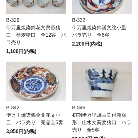
B-332
B-326
伊万里焼染錦漢文紋小皿
伊万里焼染錦花文稟形猪
バラ売り 全6客
口 蕎麦猪口 全12客 バ
ラ売り
2,200円(内税)
1,100円(内税)
B-342
B-346
伊万里焼染錦金蘭花文小
初期伊万里焼古染付朝顔
皿 バラ売り 完品全6客
形 山水文蕎麦猪口 バラ
売り 全5客
3,850円(内税)