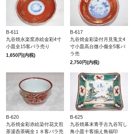
B-611
B-617
九谷焼永楽窯赤絵金彩4寸
九谷焼金彩染付月見兎文4
小皿全15客バラ売り
寸小皿高台微小傷全5客バ
ラ売
1,650円(内税)
2,750円(内税)
B-620
B-625
九谷焼金彩赤絵染付花文煎
九谷焼幕末青手古九谷写し
茶湯呑茶碗全１８客バラ売
角小皿十客揃え角福印