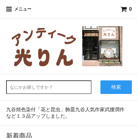
0
メニュー
検索
九谷焼色染付「花と昆虫」飾皿九谷人気作家武腰潤作
など１３品アップしました。
新着商品