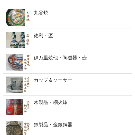
九谷焼
徳利・盃
伊万里焼他・陶磁器・壺
カップ＆ソーサー
木製品・桐火鉢
鉄製品・金銀銅器