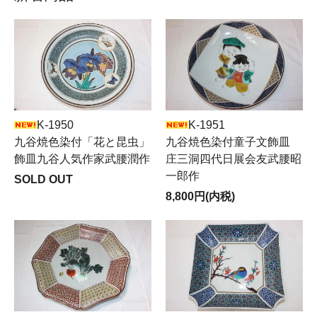
K-1950
K-1951
九谷焼色染付「花と昆虫」
九谷焼色染付童子文飾皿
飾皿九谷人気作家武腰潤作
庄三洞四代日展会友武腰昭
一郎作
SOLD OUT
8,800円(内税)