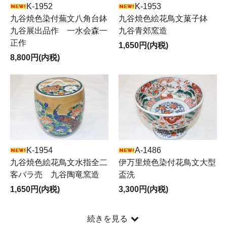
K-1952
K-1953
九谷焼色染付蕪文八角台鉢
九谷焼色絵花鳥文菓子鉢
九谷展出品作 一水会森一
九谷青郊窯造
正作
1,650円(内税)
8,800円(内税)
K-1954
A-1486
九谷焼色絵花鳥文水指全二
伊万里焼色染付花鳥文大型
客バラ売 九谷陶竜窯造
盃洗
1,650円(内税)
3,300円(内税)
続きを見る