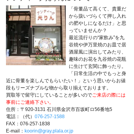
「骨董品て高くて、貴重だ
から扱いづらくて押し入れ
の肥やしになるだけ」と思
っていませんか？
最近流行りの“家飲み”を九
谷焼や伊万里焼のお皿で居
酒屋風に演出してみたり、
趣味のお花を九谷焼の花瓶
に生けて玄関に飾ったり。
「日常生活の中でもっと身
近に骨董を楽しんでもらいたい！」という思いからお値
段もリーズナブルな物から取り揃えております。
買取等で留守にしていることが多いので
ご来店の際には
事前にご連絡下さい。
住所：〒920-3131 石川県金沢市百坂町ロ56番地5
電話：（代）
076-257-1588
FAX：076-257-1838
E-mail：
koorin@gray.plala.or.jp