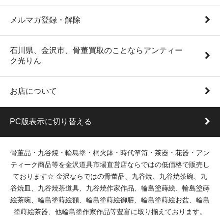
メルマガ登録・解除
石川県、金沢市、骨董買取のことならアンティー
ク光りん
お店について
PC版表示に切り替える
骨董品・九谷焼・輪島塗・桐火鉢・時代箪笥・茶器・花器・アン
ティーク商品等を金沢道具市場直営店ならではの低価格で販売し
ております☆ 金沢ならではの骨董品、九谷焼、九谷焼茶碗、九
谷焼皿、九谷焼茶道具、九谷焼作家作品、輪島塗蒔絵、輪島塗蒔
絵茶碗、輪島塗蒔絵額、輪島塗蒔絵御膳、輪島塗蒔絵お盆、輪島
塗蒔絵茶器、他輪島塗作家作品等豊富に取り揃えております。