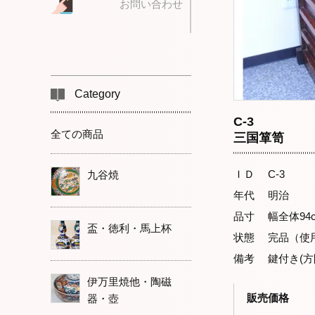
お問い合わせ
Category
C-3
全ての商品
三国箪笥
ＩＤ C-3
九谷焼
年代 明治
品寸 幅全体94c
盃・徳利・馬上杯
状態 完品（使
備考 鍵付き(方
伊万里焼他・陶磁
販売価格
器・壺