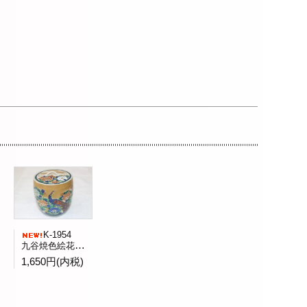
K-1954
九谷焼色絵花鳥文水指全二客バラ売 九谷陶竜窯造
1,650円(内税)