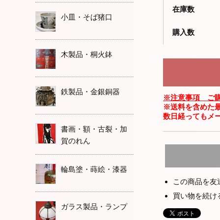
在庫数
小皿・そば猪口
購入数
木製品・桐火鉢
鉄製品・金銀銅器
※注意事項 ご
※送料を含めた
数日経ってもメ
書画・額・古裂・加
賀のれん
輪島塗・蒔絵・漆器
この商品を友
買い物を続け
ガラス製品・ランプ