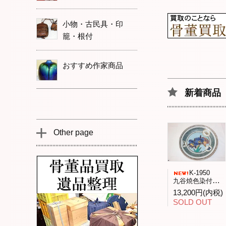
小物・古民具・印
籠・根付
おすすめ作家商品
新着商品
Other page
K-1950
九谷焼色染付「花と昆虫」飾皿九谷人気作家武腰潤作
13,200円(内税)
SOLD OUT