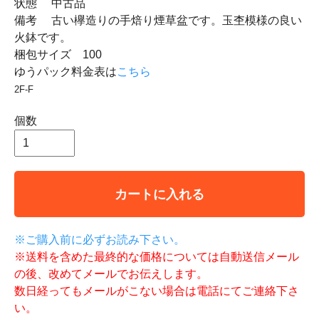
状態 中古品
備考 古い欅造りの手焙り煙草盆です。玉杢模様の良い
火鉢です。
梱包サイズ 100
ゆうパック料金表は
こちら
2F-F
個数
カートに入れる
※ご購入前に必ずお読み下さい。
※送料を含めた最終的な価格については自動送信メール
の後、改めてメールでお伝えします。
数日経ってもメールがこない場合は電話にてご連絡下さ
い。