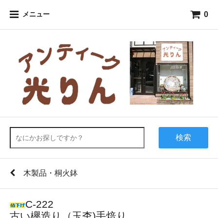
0
メニュー
検索
木製品・桐火鉢
C-222
古い欅造り（玉杢)手焙り