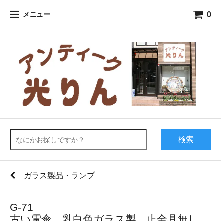
0
メニュー
検索
ガラス製品・ランプ
G-71
古い電傘 乳白色ガラス製 止金具無し