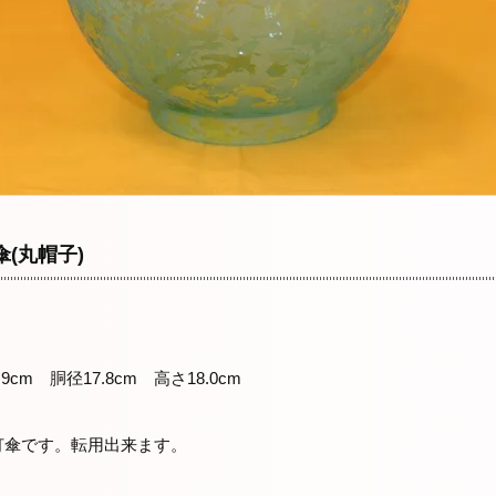
(丸帽子)
径9.9cm 胴径17.8cm 高さ18.0cm
品
灯傘です。転用出来ます。
0