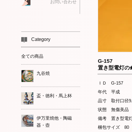
お問い合わせ
Category
全ての商品
G-157
置き型電灯の傘
九谷焼
ＩＤ G-157
年代 平成
盃・徳利・馬上杯
品寸 取付口
状態 無傷美
伊万里焼他・陶磁
備考 置き型電
器・壺
梱包サイズ 8