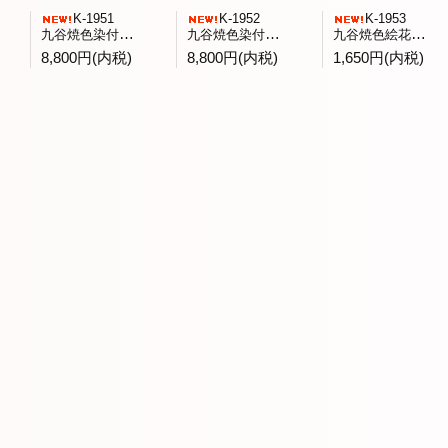
K-1951
K-1952
K-1953
九谷焼色染付童子文飾皿 庄三洞四代日展会友武腰昭一郎作
九谷焼色染付蕪文八角台鉢九谷展出品作 一水会森一正作
九谷焼色絵花鳥文菓子鉢 九谷青郊窯造
8,800円(内税)
8,800円(内税)
1,650円(内税)