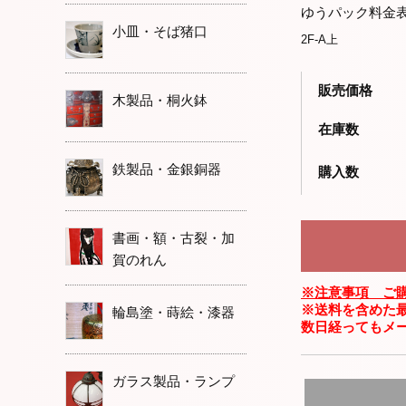
ゆうパック料金
小皿・そば猪口
2F-A上
販売価格
木製品・桐火鉢
在庫数
鉄製品・金銀銅器
購入数
書画・額・古裂・加
賀のれん
※注意事項 ご
※送料を含めた
輪島塗・蒔絵・漆器
数日経ってもメ
ガラス製品・ランプ