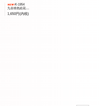
K-1954
九谷焼色絵花鳥文水指全二客バラ売 九谷陶竜窯造
1,650円(内税)