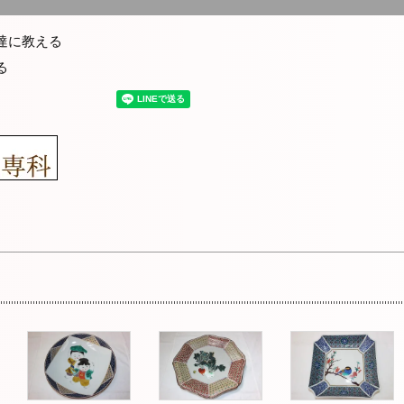
達に教える
る