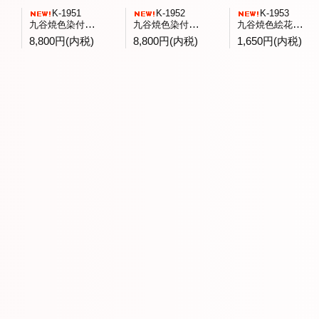
K-1951
K-1952
K-1953
九谷焼色染付童子文飾皿 庄三洞四代日展会友武腰昭一郎作
九谷焼色染付蕪文八角台鉢九谷展出品作 一水会森一正作
九谷焼色絵花鳥文菓子鉢 九谷青郊窯造
8,800円(内税)
8,800円(内税)
1,650円(内税)