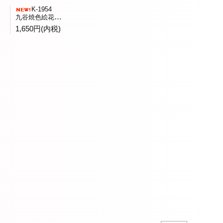
K-1954
九谷焼色絵花鳥文水指全二客バラ売 九谷陶竜窯造
1,650円(内税)