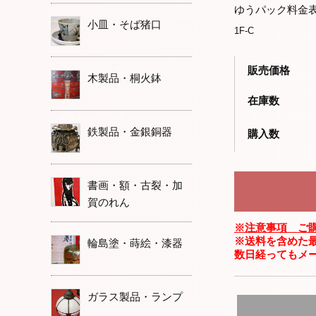
ゆうパック料金
小皿・そば猪口
1F-C
販売価格
木製品・桐火鉢
在庫数
鉄製品・金銀銅器
購入数
書画・額・古裂・加
賀のれん
※注意事項 ご
※送料を含めた
輪島塗・蒔絵・漆器
数日経ってもメ
ガラス製品・ランプ