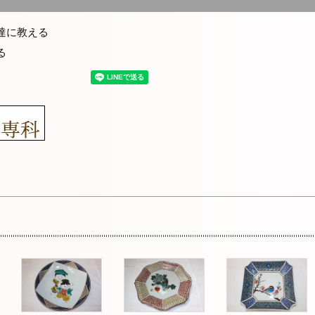
達に教える
る