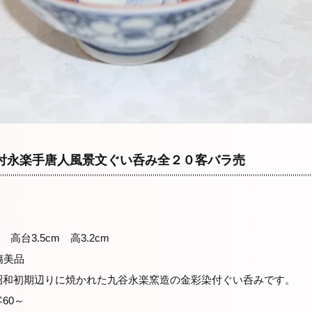
付永楽手唐人風景文ぐい呑み全２０客バラ売
 高台3.5cm 高3.2cm
無傷美品
昭和初期辺りに焼かれた九谷永楽窯造の金彩染付ぐい呑みです。
60～