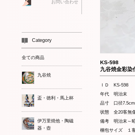
お問い合わせ
Category
全ての商品
KS-598
九谷焼金彩染
九谷焼
ＩＤ KS-598
年代 明治末
盃・徳利・馬上杯
品寸 口径7.5cm
状態 全20客
伊万里焼他・陶磁
備考 明治末～
器・壺
梱包サイズ １客