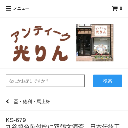
0
メニュー
検索
盃・徳利・馬上杯
KS-679
九谷焼色染付松に双鶴文酒盃 日本伝統工