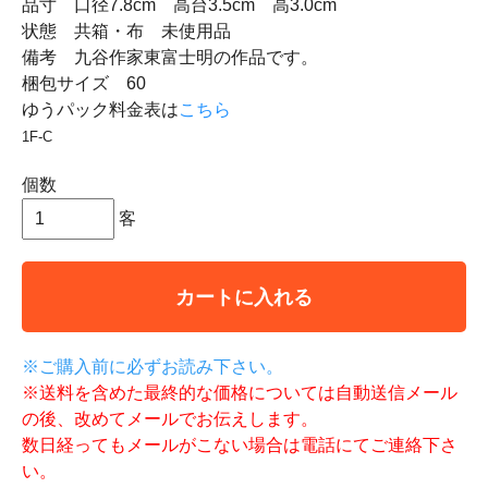
品寸 口径7.8cm 高台3.5cm 高3.0cm
状態 共箱・布 未使用品
備考 九谷作家東富士明の作品です。
梱包サイズ 60
ゆうパック料金表は
こちら
1F-C
個数
客
カートに入れる
※ご購入前に必ずお読み下さい。
※送料を含めた最終的な価格については自動送信メール
の後、改めてメールでお伝えします。
数日経ってもメールがこない場合は電話にてご連絡下さ
い。