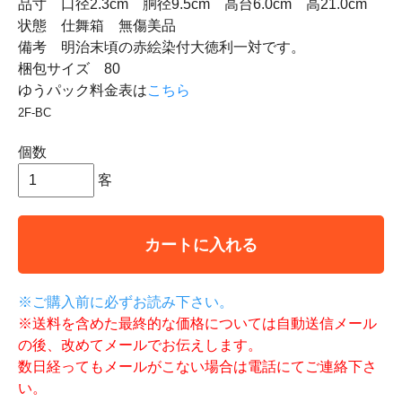
品寸 口径2.3cm 胴径9.5cm 高台6.0cm 高21.0cm
状態 仕舞箱 無傷美品
備考 明治末頃の赤絵染付大徳利一対です。
梱包サイズ 80
ゆうパック料金表は
こちら
2F-BC
個数
客
カートに入れる
※ご購入前に必ずお読み下さい。
※送料を含めた最終的な価格については自動送信メール
の後、改めてメールでお伝えします。
数日経ってもメールがこない場合は電話にてご連絡下さ
い。