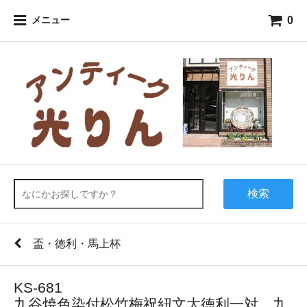
0
メニュー
検索
盃・徳利・馬上杯
KS-681
九谷焼色染付松竹梅祝紐文大徳利一対 九