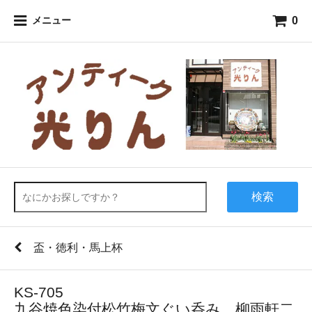
0
メニュー
検索
盃・徳利・馬上杯
KS-705
九谷焼色染付松竹梅文ぐい呑み 柳雨軒二