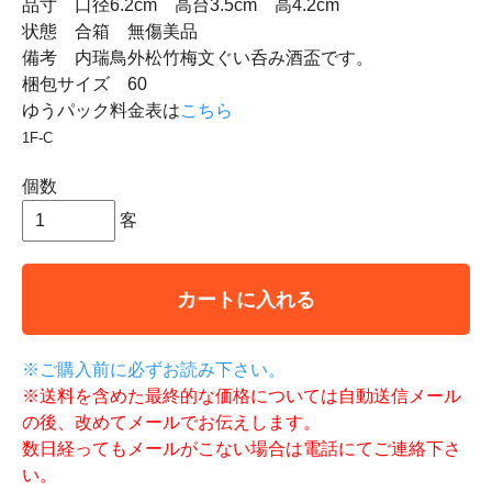
品寸 口径6.2cm 高台3.5cm 高4.2cm
状態 合箱 無傷美品
備考 内瑞鳥外松竹梅文ぐい呑み酒盃です。
梱包サイズ 60
ゆうパック料金表は
こちら
1F-C
個数
客
カートに入れる
※ご購入前に必ずお読み下さい。
※送料を含めた最終的な価格については自動送信メール
の後、改めてメールでお伝えします。
数日経ってもメールがこない場合は電話にてご連絡下さ
い。