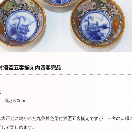
付酒盃五客揃え内四客完品
正
 高さ3.0cm
ら大正期に焼かれた九谷焼色染付酒盃五客揃えですが、一客の口縁
直しで楽しめます。