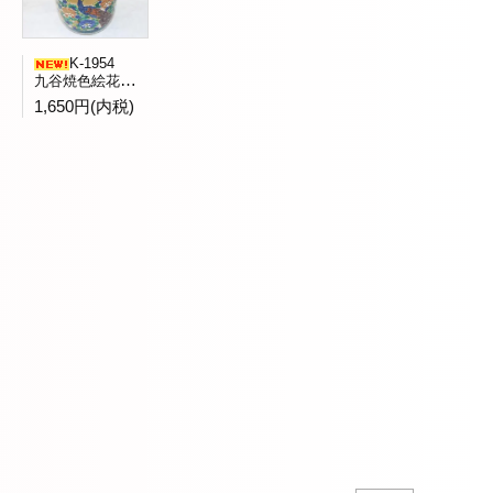
K-1954
九谷焼色絵花鳥文水指全二客バラ売 九谷陶竜窯造
1,650円(内税)