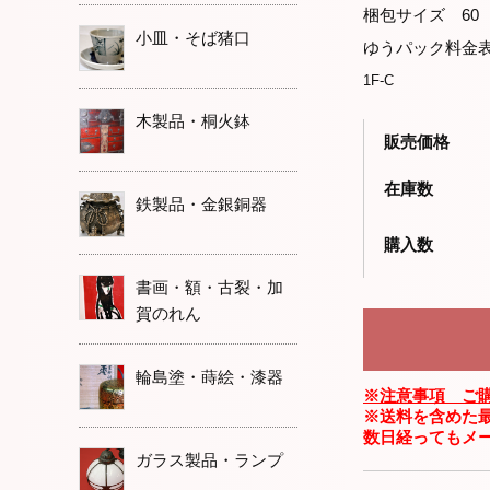
梱包サイズ 60
小皿・そば猪口
ゆうパック料金
1F-C
木製品・桐火鉢
販売価格
在庫数
鉄製品・金銀銅器
購入数
書画・額・古裂・加
賀のれん
輪島塗・蒔絵・漆器
※注意事項 ご
※送料を含めた
数日経ってもメ
ガラス製品・ランプ