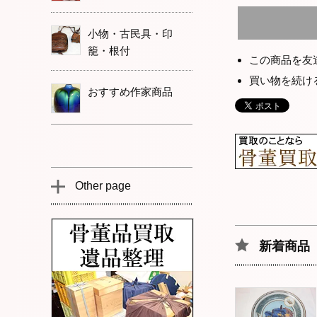
小物・古民具・印
籠・根付
この商品を友
買い物を続け
おすすめ作家商品
Other page
新着商品