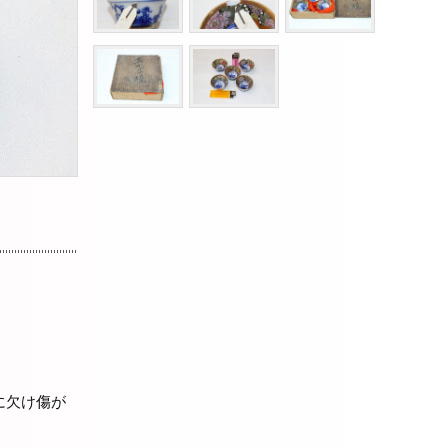
に欠け傷が