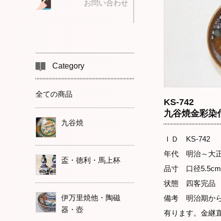
お問い合わせ
Category
全ての商品
KS-742
九谷焼金彩染
九谷焼
ＩＤ KS-742
年代 明治～大
盃・徳利・馬上杯
品寸 口径5.5cm
状態 四客完品
伊万里焼他・陶磁
備考 明治期か
器・壺
有ります。金継