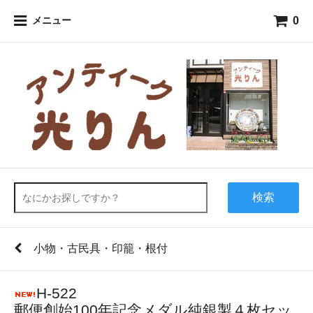
0
メニュー
検索
小物・古民具・印籠・根付
H-522
郵便創始100年記念メダル純銀製４枚セッ