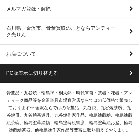
メルマガ登録・解除
石川県、金沢市、骨董買取のことならアンティー
ク光りん
お店について
PC版表示に切り替える
骨董品・九谷焼・輪島塗・桐火鉢・時代箪笥・茶器・花器・アン
ティーク商品等を金沢道具市場直営店ならではの低価格で販売し
ております☆ 金沢ならではの骨董品、九谷焼、九谷焼茶碗、九
谷焼皿、九谷焼茶道具、九谷焼作家作品、輪島塗蒔絵、輪島塗蒔
絵茶碗、輪島塗蒔絵額、輪島塗蒔絵御膳、輪島塗蒔絵お盆、輪島
塗蒔絵茶器、他輪島塗作家作品等豊富に取り揃えております。