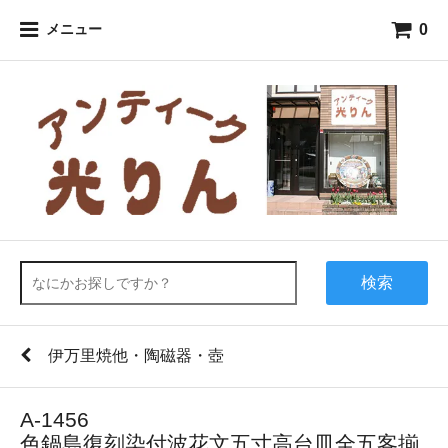
0
メニュー
検索
伊万里焼他・陶磁器・壺
A-1456
色鍋島復刻染付波花文五寸高台皿全五客揃