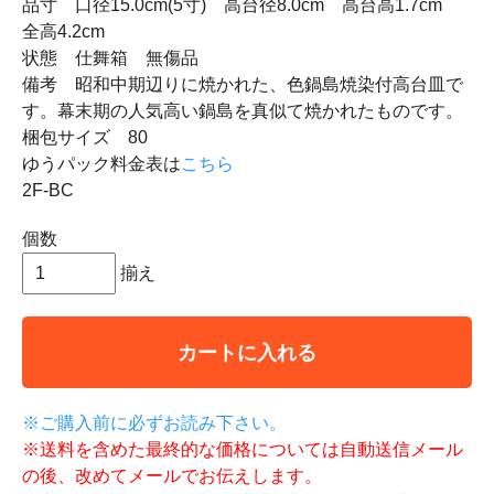
品寸 口径15.0cm(5寸) 高台径8.0cm 高台高1.7cm
全高4.2cm
状態 仕舞箱 無傷品
備考 昭和中期辺りに焼かれた、色鍋島焼染付高台皿で
す。幕末期の人気高い鍋島を真似て焼かれたものです。
梱包サイズ 80
ゆうパック料金表は
こちら
2F-BC
個数
揃え
カートに入れる
※ご購入前に必ずお読み下さい。
※送料を含めた最終的な価格については自動送信メール
の後、改めてメールでお伝えします。