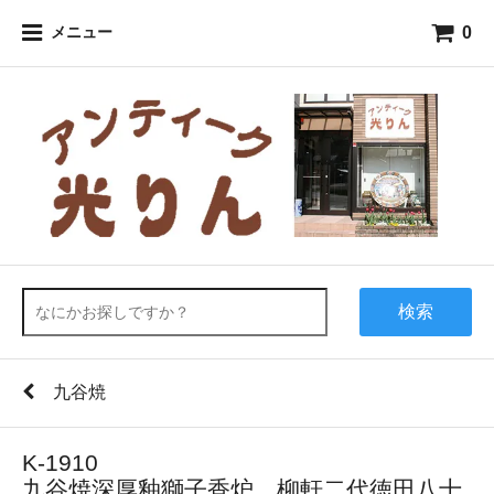
0
メニュー
検索
九谷焼
K-1910
九谷焼深厚釉獅子香炉 柳軒二代徳田八十