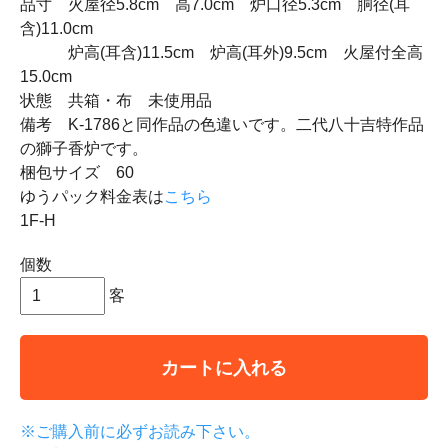
品寸 火屋径5.8cm 高7.0cm 炉口径5.3cm 胴径(耳
含)11.0cm
炉高(耳含)11.5cm 炉高(耳外)9.5cm 火屋付全高
15.0cm
状態 共箱・布 未使用品
備考 K-1786と同作品の色違いです。二代八十吉特作品
の獅子香炉です。
梱包サイズ 60
ゆうパック料金表は
こちら
1F-H
個数
客
カートに入れる
※ご購入前に必ずお読み下さい。