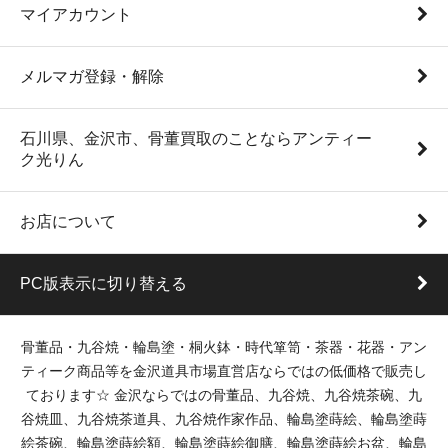
マイアカウント
メルマガ登録・解除
石川県、金沢市、骨董買取のことならアンティー
ク光りん
お店について
PC版表示に切り替える
骨董品・九谷焼・輪島塗・桐火鉢・時代箪笥・茶器・花器・アン
ティーク商品等を金沢道具市場直営店ならではの低価格で販売し
ております☆ 金沢ならではの骨董品、九谷焼、九谷焼茶碗、九
谷焼皿、九谷焼茶道具、九谷焼作家作品、輪島塗蒔絵、輪島塗蒔
絵茶碗、輪島塗蒔絵額、輪島塗蒔絵御膳、輪島塗蒔絵お盆、輪島