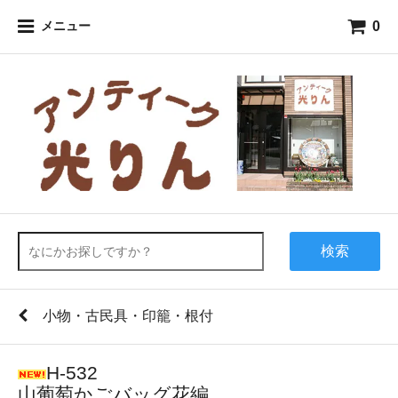
0
メニュー
検索
小物・古民具・印籠・根付
H-532
山葡萄かごバッグ花編