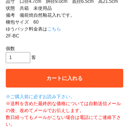
品寸 口径4.7cm 胴径9.0cm 底径6.5cm 高21.5cm
状態 共箱 未使用品
備考 備前焼自然釉花入れです。
梱包サイズ 60
ゆうパック料金表は
こちら
2F-BC
個数
客
カートに入れる
※ご購入前に必ずお読み下さい。
※送料を含めた最終的な価格については自動送信メール
の後、改めてメールでお伝えします。
数日経ってもメールがこない場合は電話にてご連絡下さ
い。