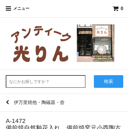
0
メニュー
検索
伊万里焼他・陶磁器・壺
A-1472
備前焼自然釉花入れ 備前焼窯元小西陶古