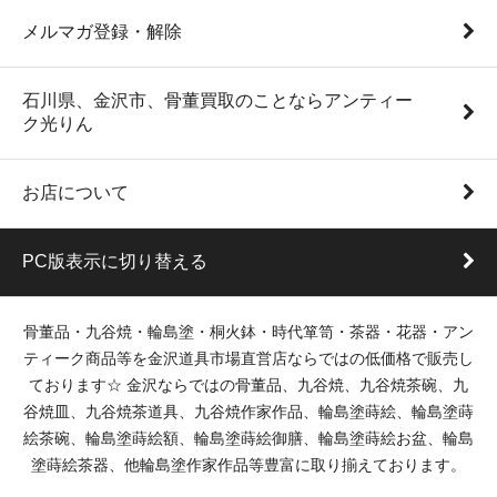
メルマガ登録・解除
石川県、金沢市、骨董買取のことならアンティー
ク光りん
お店について
PC版表示に切り替える
骨董品・九谷焼・輪島塗・桐火鉢・時代箪笥・茶器・花器・アン
ティーク商品等を金沢道具市場直営店ならではの低価格で販売し
ております☆ 金沢ならではの骨董品、九谷焼、九谷焼茶碗、九
谷焼皿、九谷焼茶道具、九谷焼作家作品、輪島塗蒔絵、輪島塗蒔
絵茶碗、輪島塗蒔絵額、輪島塗蒔絵御膳、輪島塗蒔絵お盆、輪島
塗蒔絵茶器、他輪島塗作家作品等豊富に取り揃えております。