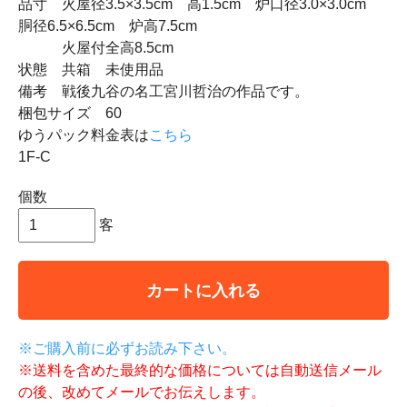
品寸 火屋径3.5×3.5cm 高1.5cm 炉口径3.0×3.0cm
胴径6.5×6.5cm 炉高7.5cm
火屋付全高8.5cm
状態 共箱 未使用品
備考 戦後九谷の名工宮川哲治の作品です。
梱包サイズ 60
ゆうパック料金表は
こちら
1F-C
個数
客
カートに入れる
※ご購入前に必ずお読み下さい。
※送料を含めた最終的な価格については自動送信メール
の後、改めてメールでお伝えします。