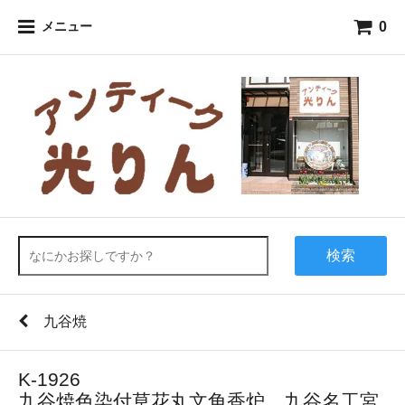
0
メニュー
検索
九谷焼
K-1926
九谷焼色染付草花丸文角香炉 九谷名工宮