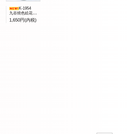
K-1954
九谷焼色絵花鳥文水指全二客バラ売 九谷陶竜窯造
1,650円(内税)