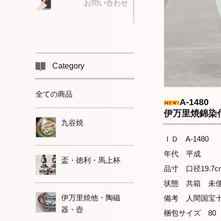
お問い合わせ
Category
全ての商品
A-1480
伊万里焼錦染
九谷焼
ＩＤ A-1480
年代 平成
盃・徳利・馬上杯
品寸 口径19.7c
状態 共箱 未
伊万里焼他・陶磁
備考 人間国宝
器・壺
梱包サイズ 80