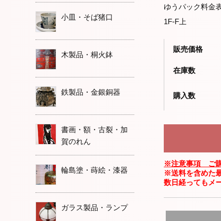
ゆうパック料金
小皿・そば猪口
1F-F上
販売価格
木製品・桐火鉢
在庫数
鉄製品・金銀銅器
購入数
書画・額・古裂・加
賀のれん
※注意事項 ご
輪島塗・蒔絵・漆器
※送料を含めた
数日経ってもメ
ガラス製品・ランプ