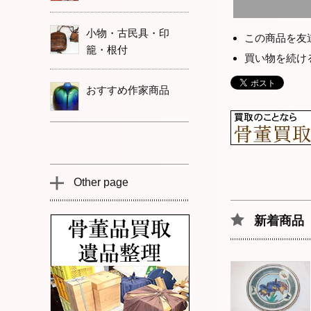
小物・古民具・印
この商品を友
籠・根付
買い物を続け
おすすめ作家商品
Other page
新着商品