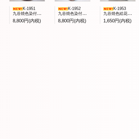
K-1951
K-1952
K-1953
九谷焼色染付童子文飾皿 庄三洞四代日展会友武腰昭一郎作
九谷焼色染付蕪文八角台鉢九谷展出品作 一水会森一正作
九谷焼色絵花鳥文菓子鉢 九谷青郊窯造
8,800円(内税)
8,800円(内税)
1,650円(内税)