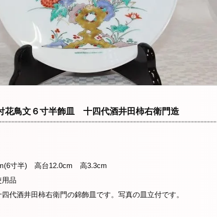
付花鳥文６寸半飾皿 十四代酒井田柿右衛門造
m(6寸半) 高台12.0cm 高3.3cm
使用品
十四代酒井田柿右衛門の錦飾皿です。写真の皿立付です。