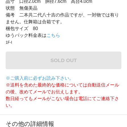
品寸 口径2.0cm 胴径7.6cm 高台4.0cm
状態 無傷美品
備考 二本共二代八十吉の作品ですが、一対物では有り
ません。仕舞箱は合箱です。
梱包サイズ 80
ゆうパック料金表は
こちら
1F-I
SOLD OUT
※ご購入前に必ずお読み下さい。
※送料を含めた最終的な価格については自動送信メール
の後、改めてメールでお伝えします。
数日経ってもメールがこない場合は電話にてご連絡下さ
い。
その他の詳細情報