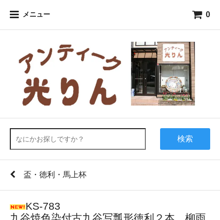
0
メニュー
検索
盃・徳利・馬上杯
KS-783
九谷焼色染付古九谷写瓢形徳利２本 柳雨