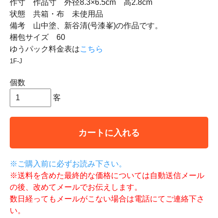
作寸 作品寸 外径8.3×6.5cm 高2.8cm
状態 共箱・布 未使用品
備考 山中塗、新谷清(号漆峯)の作品です。
梱包サイズ 60
ゆうパック料金表は
こちら
1F-J
個数
客
カートに入れる
※ご購入前に必ずお読み下さい。
※送料を含めた最終的な価格については自動送信メール
の後、改めてメールでお伝えします。
数日経ってもメールがこない場合は電話にてご連絡下さ
い。