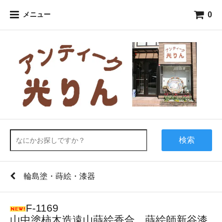
0
メニュー
検索
輪島塗・蒔絵・漆器
F-1169
山中塗柿木造遠山蒔絵香合 蒔絵師新谷漆