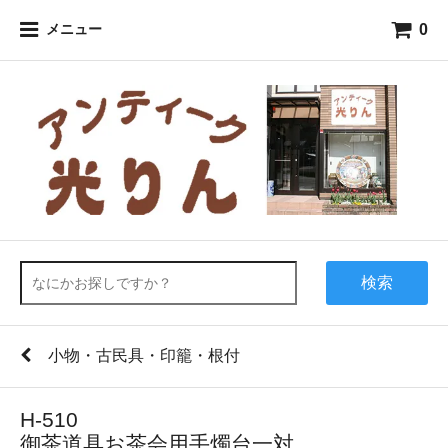
0
メニュー
検索
小物・古民具・印籠・根付
H-510
御茶道具お茶会用手燭台一対