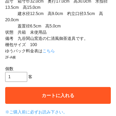
品寸 箱寸巾32.0cm 奥行17.0cm 高30.0cm 水指径
13.5cm 高15.0cm
建水径12.5cm 高9.0cm 杓立口径3.5cm 高
20.0cm
蓋置径6.5cm 高5.0cm
状態 共箱 未使用品
備考 九谷関山窯造の仁清風御茶道具です。
梱包サイズ 100
ゆうパック料金表は
こちら
2F-A横
個数
客
カートに入れる
※ご購入前に必ずお読み下さい。