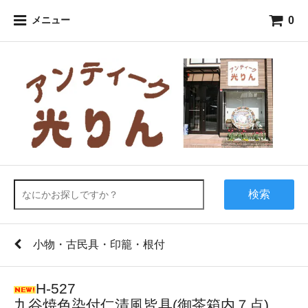
0
メニュー
検索
小物・古民具・印籠・根付
H-527
九谷焼色染付仁清風皆具(御茶箱内７点)