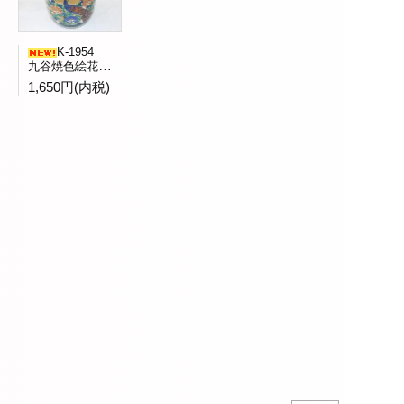
K-1954
九谷焼色絵花鳥文水指全二客バラ売 九谷陶竜窯造
1,650円(内税)