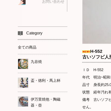
お問い合わせ
Category
全ての商品
H-552
古いソフビ人
九谷焼
ＩＤ H-552
年代 明治~昭和
盃・徳利・馬上杯
品寸 身長約25.0
状態 経年汚れ
伊万里焼他・陶磁
備考 古いソフ
器・壺
せん。