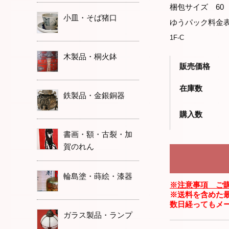
梱包サイズ 60
小皿・そば猪口
ゆうパック料金
1F-C
木製品・桐火鉢
販売価格
在庫数
鉄製品・金銀銅器
購入数
書画・額・古裂・加
賀のれん
輪島塗・蒔絵・漆器
※注意事項 ご
※送料を含めた
数日経ってもメ
ガラス製品・ランプ