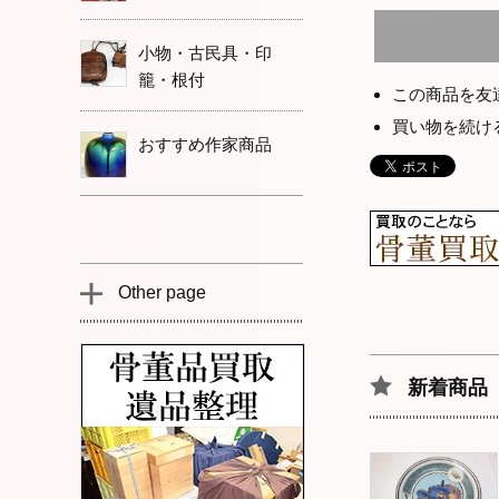
小物・古民具・印
籠・根付
この商品を友
買い物を続け
おすすめ作家商品
Other page
新着商品